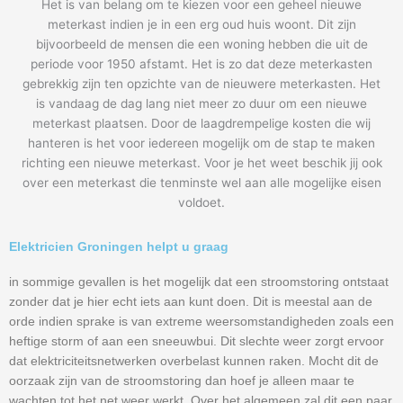
Het is van belang om te kiezen voor een geheel nieuwe
meterkast indien je in een erg oud huis woont. Dit zijn
bijvoorbeeld de mensen die een woning hebben die uit de
periode voor 1950 afstamt. Het is zo dat deze meterkasten
gebrekkig zijn ten opzichte van de nieuwere meterkasten. Het
is vandaag de dag lang niet meer zo duur om een nieuwe
meterkast plaatsen. Door de laagdrempelige kosten die wij
hanteren is het voor iedereen mogelijk om de stap te maken
richting een nieuwe meterkast. Voor je het weet beschik jij ook
over een meterkast die tenminste wel aan alle mogelijke eisen
voldoet.
Elektricien Groningen helpt u graag
in sommige gevallen is het mogelijk dat een stroomstoring ontstaat
zonder dat je hier echt iets aan kunt doen. Dit is meestal aan de
orde indien sprake is van extreme weersomstandigheden zoals een
heftige storm of aan een sneeuwbui. Dit slechte weer zorgt ervoor
dat elektriciteitsnetwerken overbelast kunnen raken. Mocht dit de
oorzaak zijn van de stroomstoring dan hoef je alleen maar te
wachten tot het net weer werkt. Over het algemeen zal dit een paar