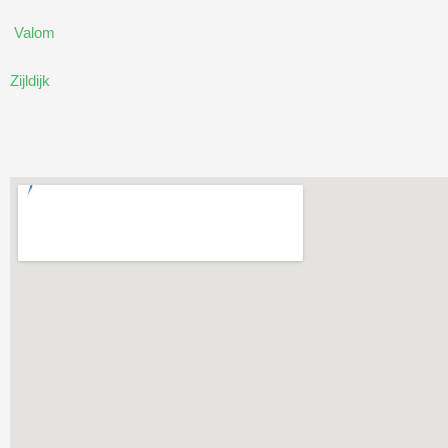
Valom
Zijldijk