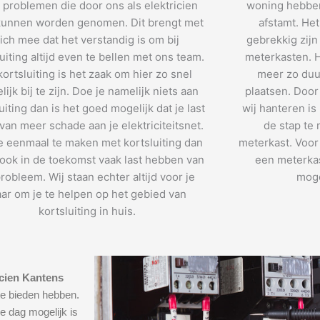
 problemen die door ons als elektricien
woning hebben
unnen worden genomen. Dit brengt met
afstamt. He
ich mee dat het verstandig is om bij
gebrekkig zijn
uiting altijd even te bellen met ons team.
meterkasten. H
 kortsluiting is het zaak om hier zo snel
meer zo duu
ijk bij te zijn. Doe je namelijk niets aan
plaatsen. Door
uiting dan is het goed mogelijk dat je last
wij hanteren is
 van meer schade aan je elektriciteitsnet.
de stap te
e eenmaal te maken met kortsluiting dan
meterkast. Voor 
e ook in de toekomst vaak last hebben van
een meterkas
probleem. Wij staan echter altijd voor je
moge
aar om je te helpen op het gebied van
kortsluiting in huis.
icien Kantens
te bieden hebben.
e dag mogelijk is