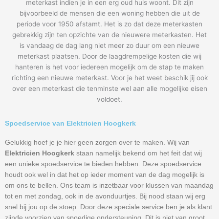
meterkast indien je in een erg oud huis woont. Dit zijn
bijvoorbeeld de mensen die een woning hebben die uit de
periode voor 1950 afstamt. Het is zo dat deze meterkasten
gebrekkig zijn ten opzichte van de nieuwere meterkasten. Het
is vandaag de dag lang niet meer zo duur om een nieuwe
meterkast plaatsen. Door de laagdrempelige kosten die wij
hanteren is het voor iedereen mogelijk om de stap te maken
richting een nieuwe meterkast. Voor je het weet beschik jij ook
over een meterkast die tenminste wel aan alle mogelijke eisen
voldoet.
Spoedservice van Elektricien Hoogkerk
Gelukkig hoef je je hier geen zorgen over te maken. Wij van
Elektricien Hoogkerk
staan namelijk bekend om het feit dat wij
een unieke spoedservice te bieden hebben. Deze spoedservice
houdt ook wel in dat het op ieder moment van de dag mogelijk is
om ons te bellen. Ons team is inzetbaar voor klussen van maandag
tot en met zondag, ook in de avonduurtjes. Bij nood staan wij erg
snel bij jou op de stoep. Door deze speciale service ben je als klant
zijnde voorzien van spoedige ondersteuning. Dit is niet van groot