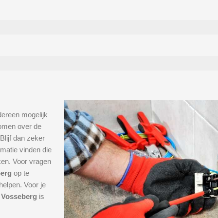
dereen mogelijk
 komen over de
 Blijf dan zeker
rmatie vinden die
ken. Voor vragen
berg
op te
elpen. Voor je
n Vosseberg
is