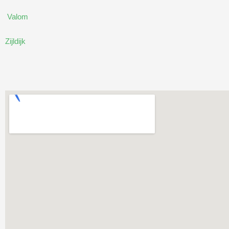
Valom
Zijldijk