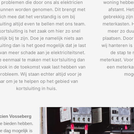
 problemen die door ons als elektricien
woning hebben
unnen worden genomen. Dit brengt met
afstamt. He
ich mee dat het verstandig is om bij
gebrekkig zijn
uiting altijd even te bellen met ons team.
meterkasten. H
 kortsluiting is het zaak om hier zo snel
meer zo duu
ijk bij te zijn. Doe je namelijk niets aan
plaatsen. Door
uiting dan is het goed mogelijk dat je last
wij hanteren is
 van meer schade aan je elektriciteitsnet.
de stap te
e eenmaal te maken met kortsluiting dan
meterkast. Voor 
e ook in de toekomst vaak last hebben van
een meterkas
probleem. Wij staan echter altijd voor je
moge
aar om je te helpen op het gebied van
kortsluiting in huis.
icien Vosseberg
te bieden hebben.
e dag mogelijk is