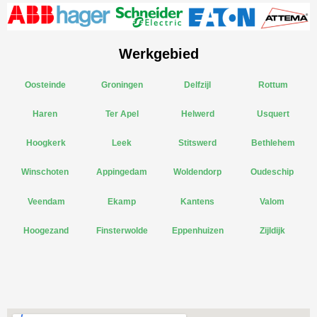
Werkgebied
Oosteinde
Groningen
Delfzijl
Rottum
Haren
Ter Apel
Helwerd
Usquert
Hoogkerk
Leek
Stitswerd
Bethlehem
Winschoten
Appingedam
Woldendorp
Oudeschip
Veendam
Ekamp
Kantens
Valom
Hoogezand
Finsterwolde
Eppenhuizen
Zijldijk