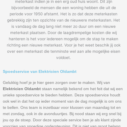
meterkast indien je in een erg oud huis woont. Dit zijn
bijvoorbeeld de mensen die een woning hebben die uit de
periode voor 1950 afstamt. Het is zo dat deze meterkasten
gebrekkig zijn ten opzichte van de nieuwere meterkasten. Het
is vandaag de dag lang niet meer zo duur om een nieuwe
meterkast plaatsen. Door de laagdrempelige kosten die wij
hanteren is het voor iedereen mogelijk om de stap te maken
richting een nieuwe meterkast. Voor je het weet beschik jij ook
over een meterkast die tenminste wel aan alle mogelijke eisen
voldoet.
Spoedservice van Elektricien Oldambt
Gelukkig hoef je je hier geen zorgen over te maken. Wij van
Elektricien Oldambt
staan namelijk bekend om het feit dat wij een
unieke spoedservice te bieden hebben. Deze spoedservice houdt
ook wel in dat het op ieder moment van de dag mogelijk is om ons
te bellen. Ons team is inzetbaar voor klussen van maandag tot en
met zondag, ook in de avonduurtjes. Bij nood staan wij erg snel bij
jou op de stoep. Door deze speciale service ben je als klant zijnde
voorzien van spoedige ondersteuning. Dit is niet van groot belang