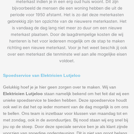
meterkast indien je in een erg oud huis woont. Dit zijn
bijvoorbeeld de mensen die een woning hebben die uit de
periode voor 1950 afstamt. Het is zo dat deze meterkasten
gebrekkig zijn ten opzichte van de nieuwere meterkasten. Het
is vandaag de dag lang niet meer zo duur om een nieuwe
meterkast plaatsen. Door de laagdrempelige kosten die wij
hanteren is het voor iedereen mogelijk om de stap te maken
richting een nieuwe meterkast. Voor je het weet beschik jij ook
over een meterkast die tenminste wel aan alle mogelijke eisen
voldoet.
Spoedservice van Elektricien Lutjeloo
Gelukkig hoef je je hier geen zorgen over te maken. Wij van
Elektricien Lutjeloo
staan namelijk bekend om het feit dat wij een
unieke spoedservice te bieden hebben. Deze spoedservice houdt
ook wel in dat het op ieder moment van de dag mogelijk is om ons
te bellen. Ons team is inzetbaar voor klussen van maandag tot en
met zondag, ook in de avonduurtjes. Bij nood staan wij erg snel bij
jou op de stoep. Door deze speciale service ben je als klant zijnde
voorzien van spoedige ondersteuning. Dit is niet van groot belang