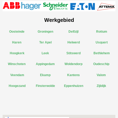
Werkgebied
Oosteinde
Groningen
Delfzijl
Rottum
Haren
Ter Apel
Helwerd
Usquert
Hoogkerk
Leek
Stitswerd
Bethlehem
Winschoten
Appingedam
Woldendorp
Oudeschip
Veendam
Ekamp
Kantens
Valom
Hoogezand
Finsterwolde
Eppenhuizen
Zijldijk