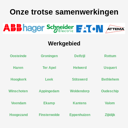
Onze trotse samenwerkingen
Werkgebied
Oosteinde
Groningen
Delfzijl
Rottum
Haren
Ter Apel
Helwerd
Usquert
Hoogkerk
Leek
Stitswerd
Bethlehem
Winschoten
Appingedam
Woldendorp
Oudeschip
Veendam
Ekamp
Kantens
Valom
Hoogezand
Finsterwolde
Eppenhuizen
Zijldijk