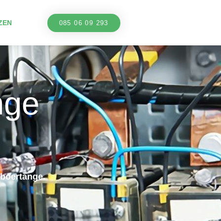
ZEN
085 06 09 293
nge
boertange.