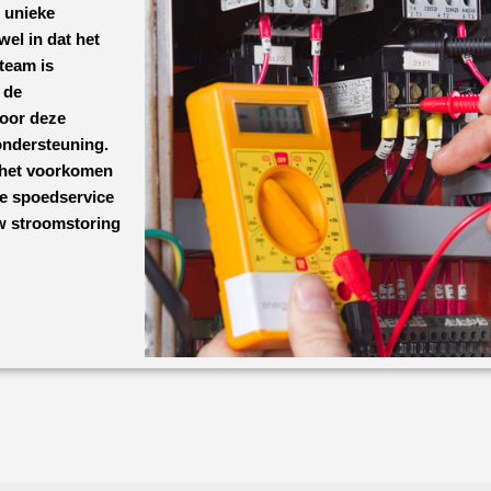
n unieke
el in dat het
team is
 de
Door deze
 ondersteuning.
r het voorkomen
e spoedservice
uw stroomstoring