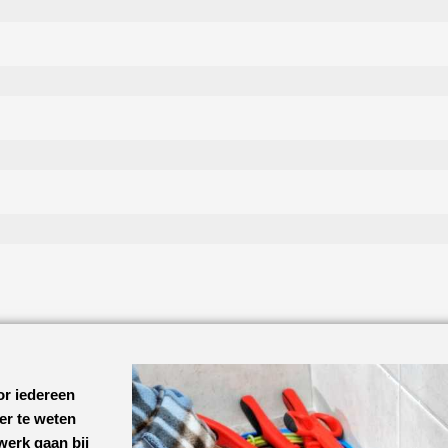
or iedereen
eer te weten
werk gaan bij