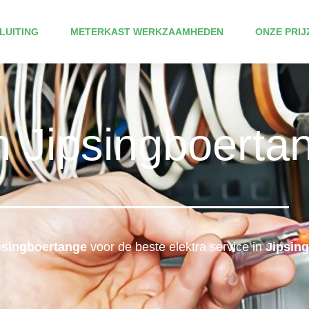
LUITING
METERKAST WERKZAAMHEDEN
ONZE PRIJ
en Jipsingboerta
ipsingboertange
voor de beste elektra service in
Jipsing