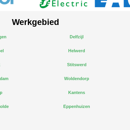
Werkgebied
gen
Delfzijl
el
Helwerd
k
Stitswerd
edam
Woldendorp
p
Kantens
olde
Eppenhuizen