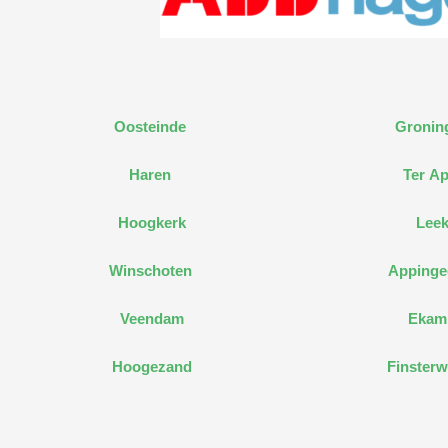
Oosteinde
Gronin
Haren
Ter Ap
Hoogkerk
Lee
Winschoten
Apping
Veendam
Ekam
Hoogezand
Finsterw