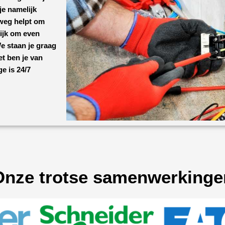
je namelijk
 weg helpt om
lijk om even
e staan je graag
et ben je van
nge
is 24/7
Onze trotse samenwerkinge