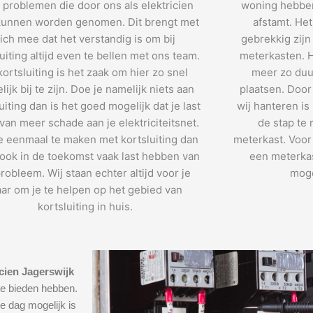
 problemen die door ons als elektricien
woning hebben
unnen worden genomen. Dit brengt met
afstamt. He
ich mee dat het verstandig is om bij
gebrekkig zijn
uiting altijd even te bellen met ons team.
meterkasten. H
 kortsluiting is het zaak om hier zo snel
meer zo duu
ijk bij te zijn. Doe je namelijk niets aan
plaatsen. Door
uiting dan is het goed mogelijk dat je last
wij hanteren is
 van meer schade aan je elektriciteitsnet.
de stap te
e eenmaal te maken met kortsluiting dan
meterkast. Voor 
e ook in de toekomst vaak last hebben van
een meterkas
probleem. Wij staan echter altijd voor je
moge
aar om je te helpen op het gebied van
kortsluiting in huis.
icien Jagerswijk
te bieden hebben.
e dag mogelijk is