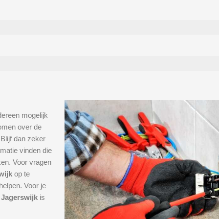
dereen mogelijk
 komen over de
 Blijf dan zeker
rmatie vinden die
ken. Voor vragen
swijk
op te
elpen. Voor je
n Jagerswijk
is