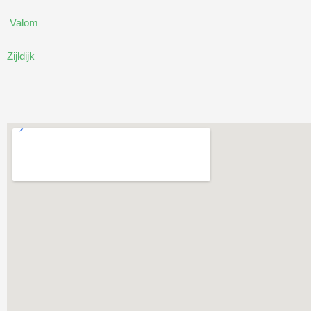
Valom
Zijldijk