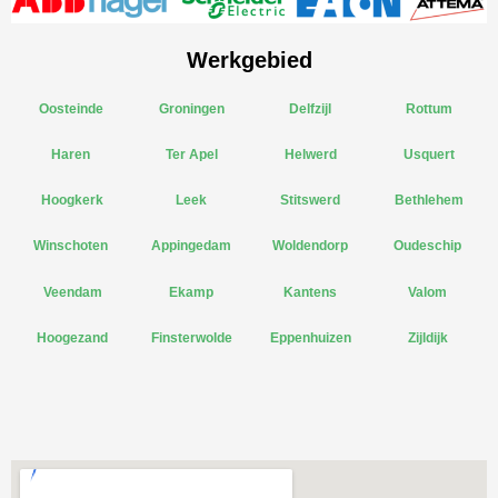
Werkgebied
Oosteinde
Groningen
Delfzijl
Rottum
Haren
Ter Apel
Helwerd
Usquert
Hoogkerk
Leek
Stitswerd
Bethlehem
Winschoten
Appingedam
Woldendorp
Oudeschip
Veendam
Ekamp
Kantens
Valom
Hoogezand
Finsterwolde
Eppenhuizen
Zijldijk