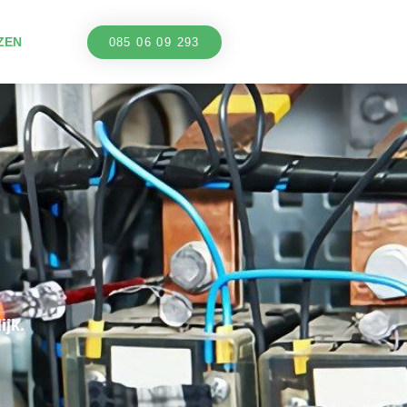
ZEN
085 06 09 293
jk.