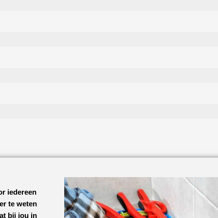
or iedereen
eer te weten
t bij jou in