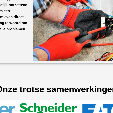
elijk ontzettend
om een
om even direct
aag te woord om
 alle problemen
Onze trotse samenwerkinge