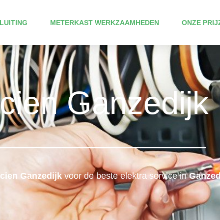
LUITING
METERKAST WERKZAAMHEDEN
ONZE PRIJ
icien Ganzedijk
icien Ganzedijk
voor de beste elektra service in
Ganzedi