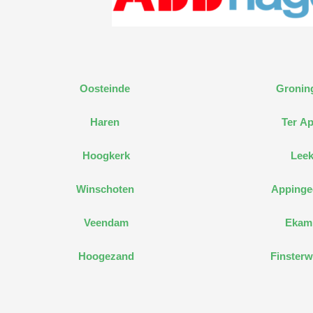
Oosteinde
Gronin
Haren
Ter Ap
Hoogkerk
Lee
Winschoten
Apping
Veendam
Ekam
Hoogezand
Finsterw