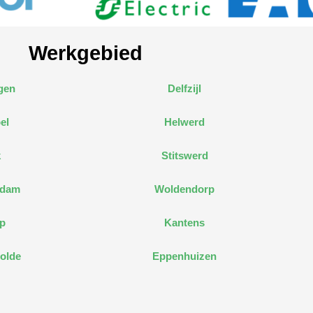
Werkgebied
gen
Delfzijl
el
Helwerd
k
Stitswerd
edam
Woldendorp
p
Kantens
olde
Eppenhuizen