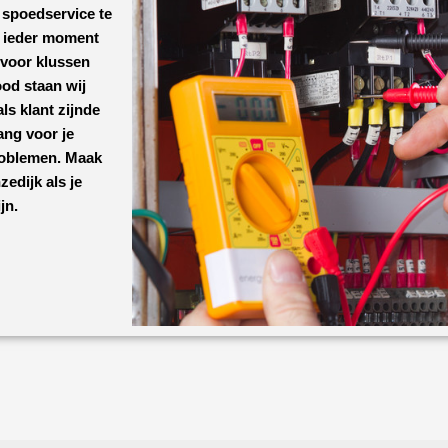
 spoedservice te
p ieder moment
 voor klussen
od staan wij
ls klant zijnde
ang voor je
roblemen. Maak
nzedijk
als je
jn.