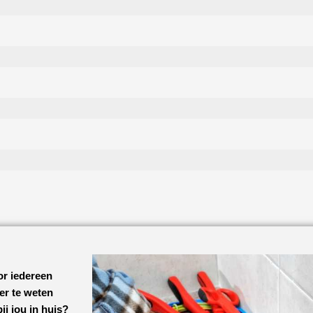
or iedereen
eer te weten
ij jou in huis?