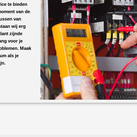
ice te bieden
 moment van de
lussen van
taan wij erg
lant zijnde
ang voor je
roblemen. Maak
enum
als je
jn.