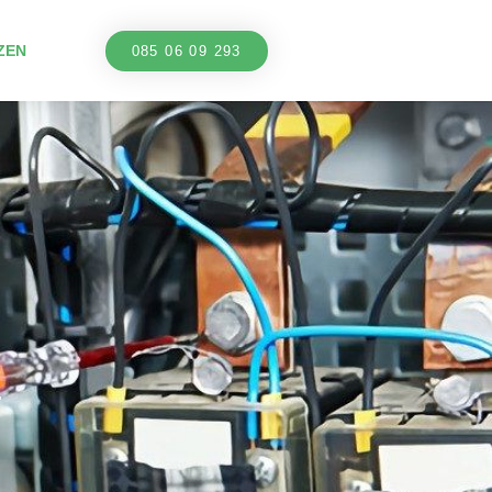
ZEN
085 06 09 293
.