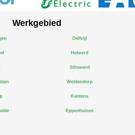
Werkgebied
gen
Delfzijl
el
Helwerd
k
Stitswerd
edam
Woldendorp
p
Kantens
olde
Eppenhuizen