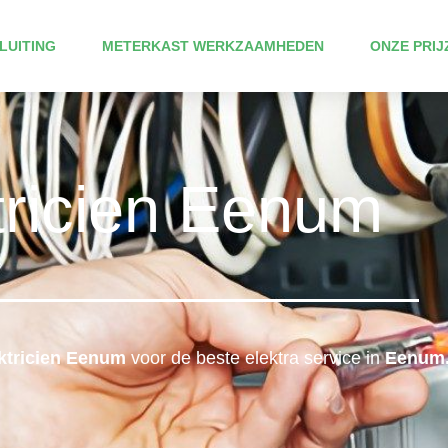
LUITING
METERKAST WERKZAAMHEDEN
ONZE PRIJ
tricien Eenum
ktricien Eenum
voor de beste elektra service in
Eenum