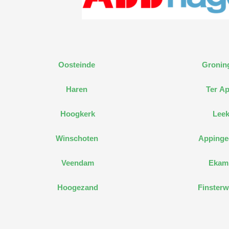
Oosteinde
Gronin
Haren
Ter Ap
Hoogkerk
Lee
Winschoten
Apping
Veendam
Ekam
Hoogezand
Finsterw