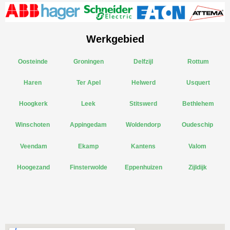
Werkgebied
Oosteinde
Groningen
Delfzijl
Rottum
Haren
Ter Apel
Helwerd
Usquert
Hoogkerk
Leek
Stitswerd
Bethlehem
Winschoten
Appingedam
Woldendorp
Oudeschip
Veendam
Ekamp
Kantens
Valom
Hoogezand
Finsterwolde
Eppenhuizen
Zijldijk