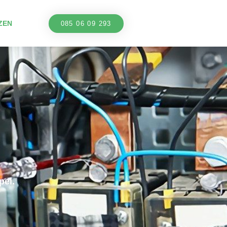
ZEN
085 06 09 293
el.