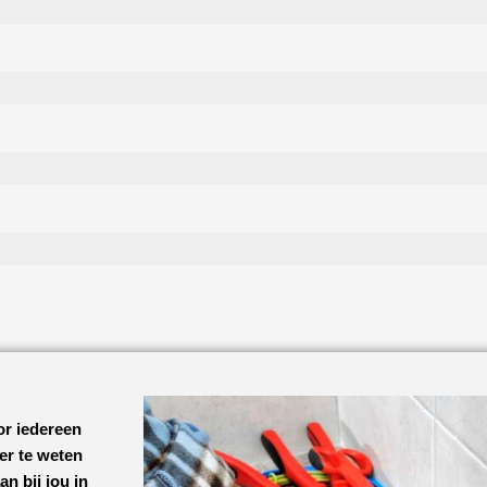
or iedereen
eer te weten
an bij jou in