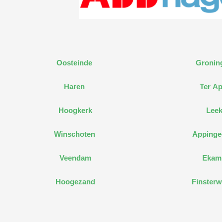
Oosteinde
Gronin
Haren
Ter Ap
Hoogkerk
Lee
Winschoten
Apping
Veendam
Ekam
Hoogezand
Finsterw