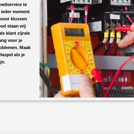
oedservice te
p ieder moment
 voor klussen
od staan wij
ls klant zijnde
ang voor je
roblemen. Maak
 Haspel
als je
jn.