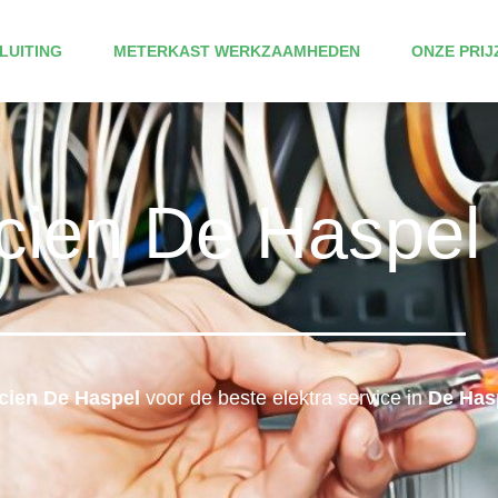
LUITING
METERKAST WERKZAAMHEDEN
ONZE PRIJ
icien De Haspel
icien De Haspel
voor de beste elektra service in
De Hasp