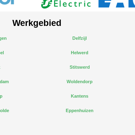
Werkgebied
gen
Delfzijl
el
Helwerd
k
Stitswerd
edam
Woldendorp
p
Kantens
olde
Eppenhuizen