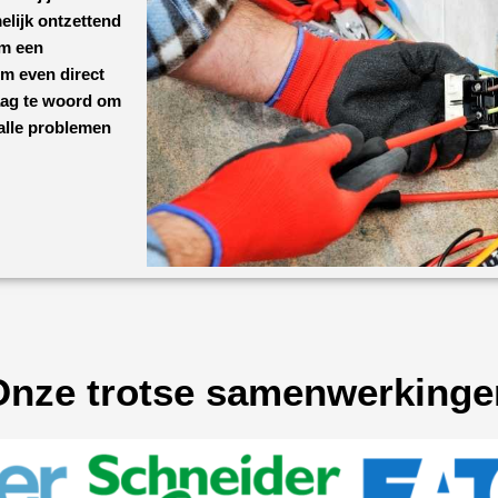
elijk ontzettend
om een
om even direct
aag te woord om
 alle problemen
Onze trotse samenwerkinge