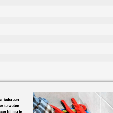
or iedereen
eer te weten
aan bij jou in