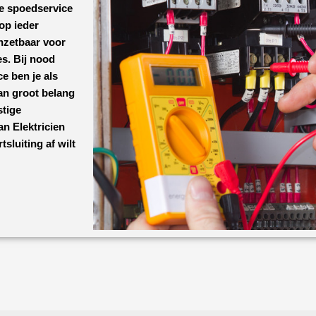
ke spoedservice
op ieder
nzetbaar voor
s. Bij nood
ce ben je als
van groot belang
tige
van
Elektricien
sluiting af wilt