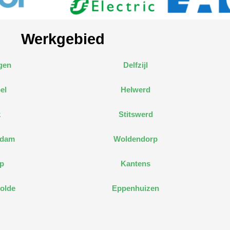
Werkgebied
gen
Delfzijl
el
Helwerd
k
Stitswerd
edam
Woldendorp
p
Kantens
olde
Eppenhuizen