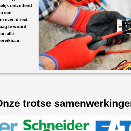
elijk ontzettend
om een
om even direct
raag te woord
an alle
bereikbaar.
Onze trotse samenwerkinge