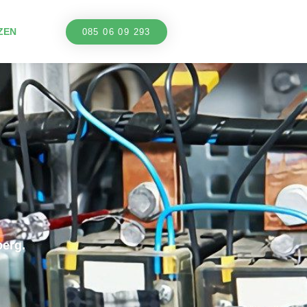
ZEN
085 06 09 293
erg.