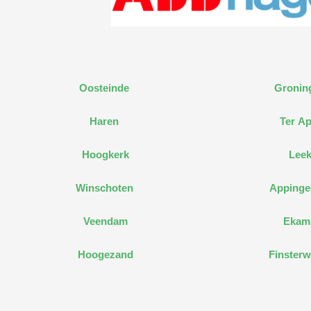
Oosteinde
Gronin
Haren
Ter Ap
Hoogkerk
Lee
Winschoten
Apping
Veendam
Ekam
Hoogezand
Finsterw