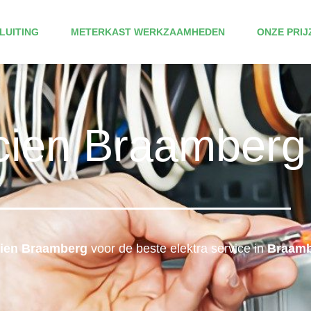
LUITING
METERKAST WERKZAAMHEDEN
ONZE PRIJ
icien Braamberg
icien Braamberg
voor de beste elektra service in
Braamb