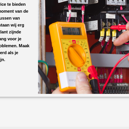
ice te bieden
 moment van de
lussen van
taan wij erg
lant zijnde
ang voor je
roblemen. Maak
werd
als je
jn.