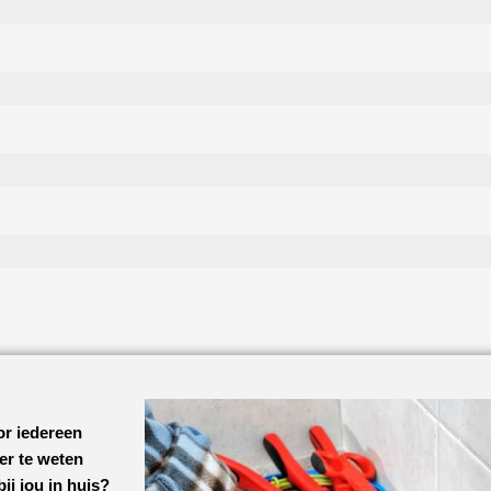
or iedereen
eer te weten
bij jou in huis?