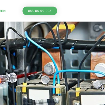
ZEN
085 06 09 293
.