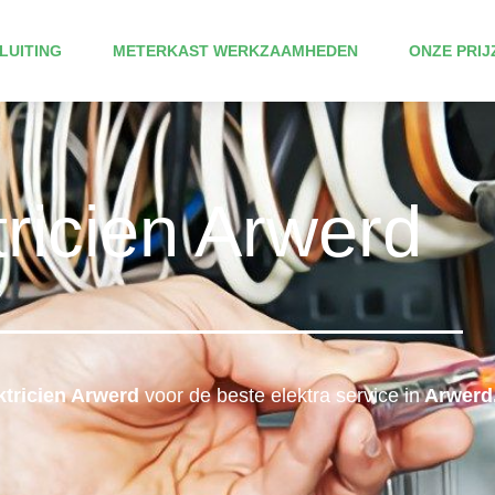
LUITING
METERKAST WERKZAAMHEDEN
ONZE PRIJ
tricien Arwerd
ktricien Arwerd
voor de beste elektra service in
Arwerd