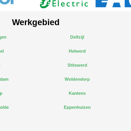
Werkgebied
gen
Delfzijl
el
Helwerd
k
Stitswerd
edam
Woldendorp
p
Kantens
olde
Eppenhuizen