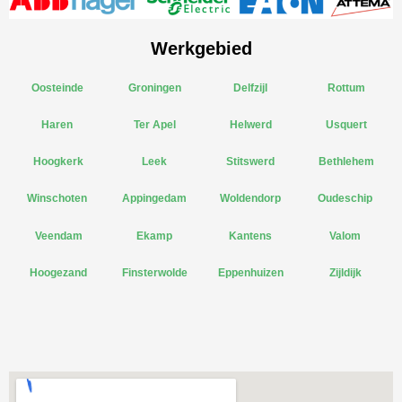
Werkgebied
Oosteinde
Groningen
Delfzijl
Rottum
Haren
Ter Apel
Helwerd
Usquert
Hoogkerk
Leek
Stitswerd
Bethlehem
Winschoten
Appingedam
Woldendorp
Oudeschip
Veendam
Ekamp
Kantens
Valom
Hoogezand
Finsterwolde
Eppenhuizen
Zijldijk